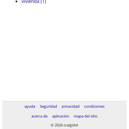
vivienda (1)
ayuda
Seguridad
privacidad
condiciones
acerca de
aplicación
mapa del sitio
© 2026 craigslist