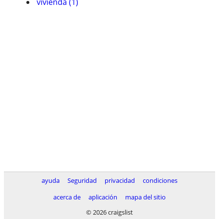
vivienda (1)
ayuda
Seguridad
privacidad
condiciones
acerca de
aplicación
mapa del sitio
© 2026 craigslist