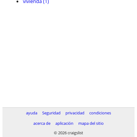
vivienda (1)
ayuda
Seguridad
privacidad
condiciones
acerca de
aplicación
mapa del sitio
© 2026 craigslist