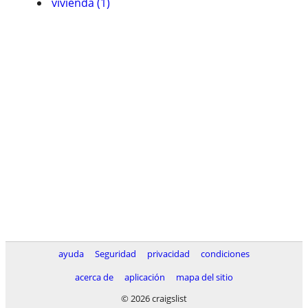
vivienda (1)
ayuda
Seguridad
privacidad
condiciones
acerca de
aplicación
mapa del sitio
© 2026 craigslist