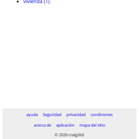
vivienda (1)
ayuda
Seguridad
privacidad
condiciones
acerca de
aplicación
mapa del sitio
© 2026 craigslist