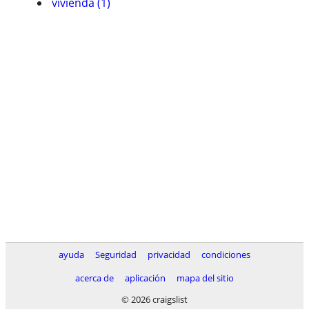
vivienda (1)
ayuda
Seguridad
privacidad
condiciones
acerca de
aplicación
mapa del sitio
© 2026 craigslist