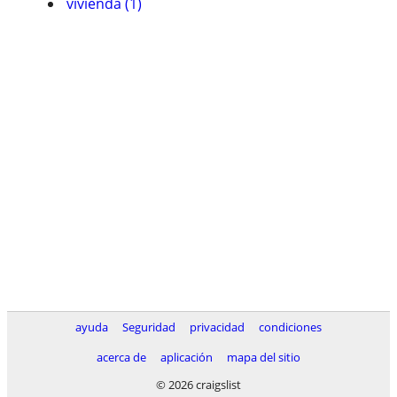
vivienda (1)
ayuda
Seguridad
privacidad
condiciones
acerca de
aplicación
mapa del sitio
© 2026 craigslist