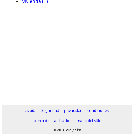
vivienda (1)
ayuda
Seguridad
privacidad
condiciones
acerca de
aplicación
mapa del sitio
© 2026 craigslist