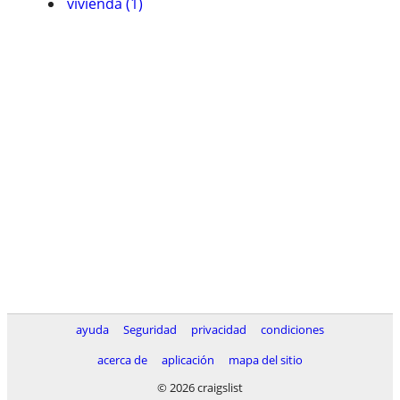
vivienda (1)
ayuda
Seguridad
privacidad
condiciones
acerca de
aplicación
mapa del sitio
© 2026 craigslist