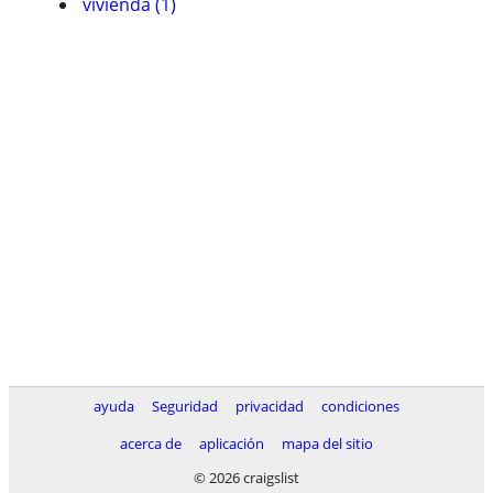
vivienda (1)
ayuda
Seguridad
privacidad
condiciones
acerca de
aplicación
mapa del sitio
© 2026 craigslist