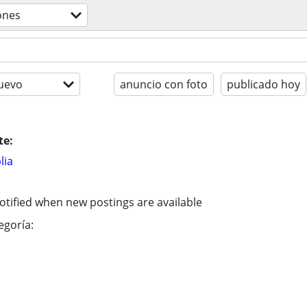
ones
uevo
anuncio con foto
publicado hoy
te:
lia
otified when new postings are available
egoría: