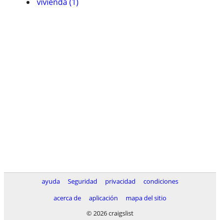
vivienda (1)
ayuda
Seguridad
privacidad
condiciones
acerca de
aplicación
mapa del sitio
© 2026 craigslist