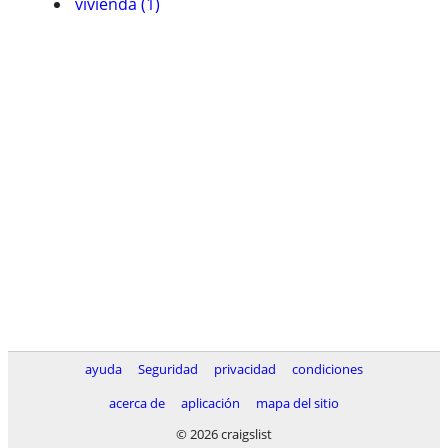
vivienda (1)
ayuda
Seguridad
privacidad
condiciones
acerca de
aplicación
mapa del sitio
© 2026 craigslist