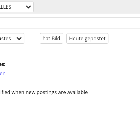
ALLES
stes
hat Bild
Heute gepostet
es:
hen
ified when new postings are available