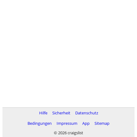
Hilfe
Sicherheit
Datenschutz
Bedingungen
Impressum
App
Sitemap
© 2026 craigslist