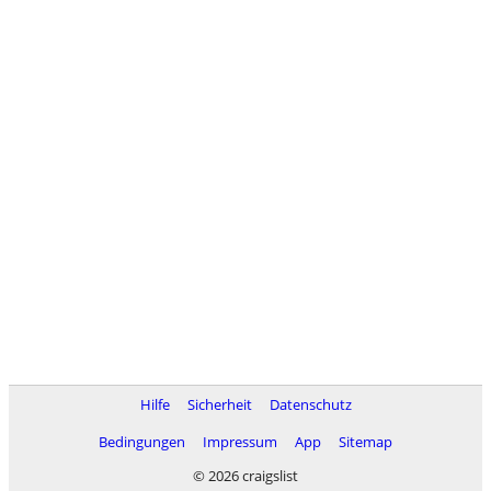
Hilfe
Sicherheit
Datenschutz
Bedingungen
Impressum
App
Sitemap
© 2026 craigslist