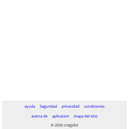
ayuda
Seguridad
privacidad
condiciones
acerca de
aplicación
mapa del sitio
© 2026 craigslist