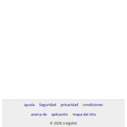
ayuda
Seguridad
privacidad
condiciones
acerca de
aplicación
mapa del sitio
© 2026 craigslist