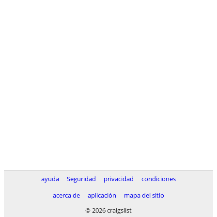
ayuda
Seguridad
privacidad
condiciones
acerca de
aplicación
mapa del sitio
© 2026 craigslist