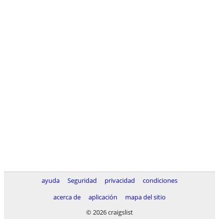
ayuda
Seguridad
privacidad
condiciones
acerca de
aplicación
mapa del sitio
© 2026 craigslist