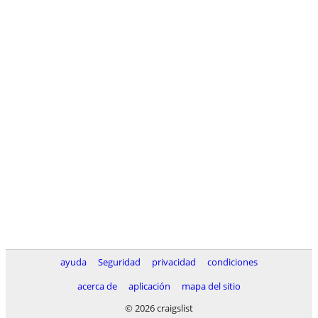
ayuda
Seguridad
privacidad
condiciones
acerca de
aplicación
mapa del sitio
© 2026 craigslist