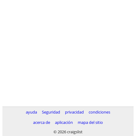
ayuda
Seguridad
privacidad
condiciones
acerca de
aplicación
mapa del sitio
© 2026 craigslist