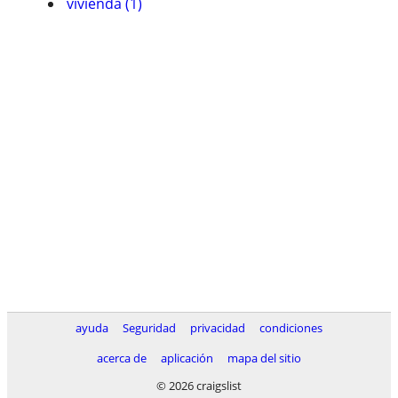
vivienda (1)
ayuda
Seguridad
privacidad
condiciones
acerca de
aplicación
mapa del sitio
© 2026 craigslist